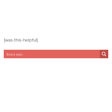
[was-this-helpful]