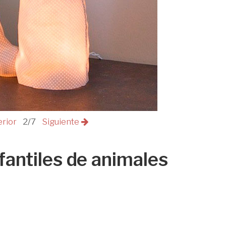
erior
2/7
Siguiente
fantiles de animales