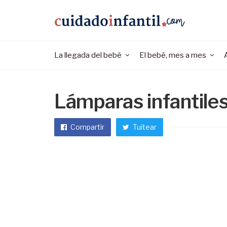
La llegada del bebé
El bebé, mes a mes
Lámparas infantile
Compartir
Tuitear