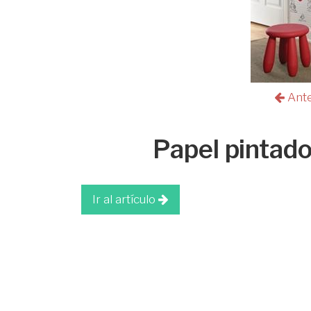
Ant
Papel pintad
Ir al artículo