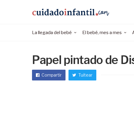
La llegada del bebé
El bebé, mes a mes
Papel pintado de D
Compartir
Tuitear