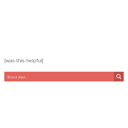
[was-this-helpful]