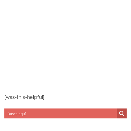
[was-this-helpful]